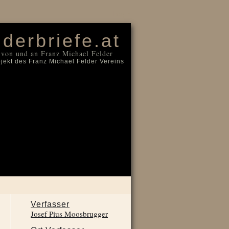
Login
lderbriefe.at
 von und an Franz Michael Felder
ojekt des Franz Michael Felder Vereins
Verfasser
Josef Pius Moosbrugger