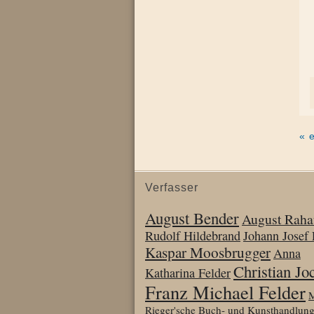
« 
Verfasser
August Bender
August Raha
Rudolf Hildebrand
Johann Josef 
Kaspar Moosbrugger
Anna
Christian J
Katharina Felder
Franz Michael Felder
M
Rieger'sche Buch- und Kunsthandlun