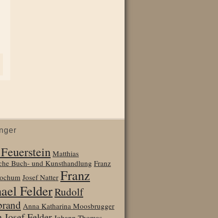
nger
 Feuerstein
Matthias
sche Buch- und Kunsthandlung
Franz
Franz
Jochum
Josef Natter
ael Felder
Rudolf
brand
Anna Katharina Moosbrugger
 Josef Felder
Johann Thomas