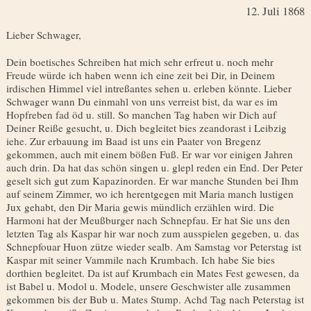
12. Juli 1868
Lieber Schwager,
Dein boetisches Schreiben hat mich sehr erfreut u. noch mehr
Freude würde ich haben wenn ich eine zeit bei Dir, in Deinem
irdischen Himmel viel intreßantes sehen u. erleben könnte. Lieber
Schwager wann Du einmahl von uns verreist bist, da war es im
Hopfreben fad öd u. still. So manchen Tag haben wir Dich auf
Deiner Reiße gesucht, u. Dich begleitet bies zeandorast i Leibzig
iehe. Zur erbauung im Baad ist uns ein Paater von Bregenz
gekommen, auch mit einem bößen Fuß. Er war vor einigen Jahren
auch drin. Da hat das schön singen u. glepl reden ein End. Der Peter
geselt sich gut zum Kapazinorden. Er war manche Stunden bei Ihm
auf seinem Zimmer, wo ich herentgegen mit Maria manch lustigen
Jux gehabt, den Dir Maria gewis mündlich erzählen wird. Die
Harmoni hat der Meußburger nach Schnepfau. Er hat Sie uns den
letzten Tag als Kaspar hir war noch zum ausspielen gegeben, u. das
Schnepfouar Huon zütze wieder sealb. Am Samstag vor Peterstag ist
Kaspar mit seiner Vammile nach Krumbach. Ich habe Sie bies
dorthien begleitet. Da ist auf Krumbach ein Mates Fest gewesen, da
ist Babel u. Modol u. Modele, unsere Geschwister alle zusammen
gekommen bis der Bub u. Mates Stump. Achd Tag nach Peterstag ist