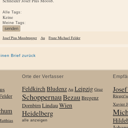
Schneider Josef Pius Moosb.
Alle Tags:
Keine
Meine Tags:
Josef Pius Moosbrugger
Au
Franz Michael Felder
einen Brief zurück
Orte der Verfasser
Empfä
Josef
Feldkirch
Bludenz
Leipzig
us
Au
Graz
Schoppernau
Bezau
Felder
Rieger'
Bregenz
Wien
Xavier 
Lindau
Dornbirn
ochum
Mich
Heidelberg
Hilde
atthias
alle anzeigen
g
Johann