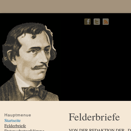
Felderbriefe
Hauptmenue
Startseite
Felderbriefe
VON DER REDAKTION DER „
Datenschutzerklärung