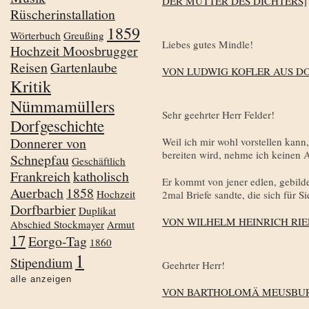
DER MUTTER DES DICHTERS]
Rüscherinstallation
1859
Wörterbuch
Greußing
Liebes gutes Mindle!
Hochzeit Moosbrugger
Reisen
Gartenlaube
VON LUDWIG KOFLER AUS D
Kritik
Nümmamüllers
Sehr geehrter Herr Felder!
Dorfgeschichte
Donnerer von
Weil ich mir wohl vorstellen kann
bereiten wird, nehme ich keinen 
Schnepfau
Geschäftlich
Frankreich
katholisch
Er kommt von jener edlen, gebild
Auerbach
1858
Hochzeit
2mal Briefe sandte, die sich für 
Dorfbarbier
Duplikat
VON WILHELM HEINRICH RI
Abschied Stockmayer
Armut
17
Eorgo-Tag
1860
1
Stipendium
Geehrter Herr!
alle anzeigen
VON BARTHOLOMÄ MEUSBUR