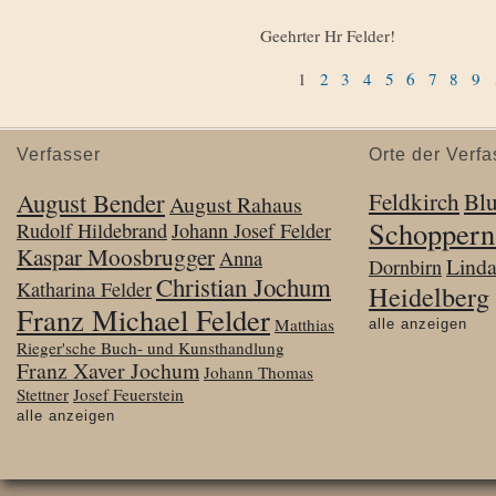
Geehrter Hr Felder!
1
2
3
4
5
6
7
8
9
Verfasser
Orte der Verfa
August Bender
Feldkirch
Bl
August Rahaus
Schoppern
Rudolf Hildebrand
Johann Josef Felder
Kaspar Moosbrugger
Anna
Lind
Dornbirn
Christian Jochum
Katharina Felder
Heidelberg
Franz Michael Felder
Matthias
alle anzeigen
Rieger'sche Buch- und Kunsthandlung
Franz Xaver Jochum
Johann Thomas
Stettner
Josef Feuerstein
alle anzeigen