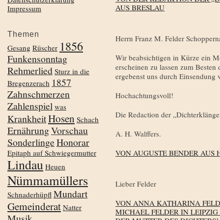
AUS BRESLAU
Impressum
Themen
Herrn Franz M. Felder Schoppern
1856
Gesang
Rüscher
Funkensonntag
Wir beabsichtigen in Kürze ein M
erscheinen zu lassen zum Besten de
Rehmerlied
Sturz in die
ergebenst uns durch Einsendung v
1857
Bregenzerach
Zahnschmerzen
Hochachtungsvoll!
Zahlenspiel
was
Die Redaction der „Dichterkläng
Hosen
Krankheit
Schach
Ernährung
Vorschau
A. H. Walffers.
Sonderlinge
Honorar
Epitaph auf Schwiegermutter
VON AUGUSTE BENDER AUS 
Lindau
Heuen
Nümmamüllers
Lieber Felder
Mundart
Schnaderhüpfl
VON ANNA KATHARINA FELD
Gemeinderat
Natter
MICHAEL FELDER IN LEIPZIG
Musik