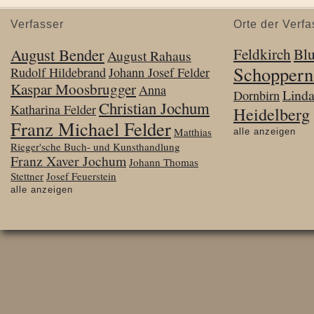
Verfasser
Orte der Verfa
August Bender
Feldkirch
Bl
August Rahaus
Schoppern
Rudolf Hildebrand
Johann Josef Felder
Kaspar Moosbrugger
Anna
Lind
Dornbirn
Christian Jochum
Katharina Felder
Heidelberg
Franz Michael Felder
Matthias
alle anzeigen
Rieger'sche Buch- und Kunsthandlung
Franz Xaver Jochum
Johann Thomas
Stettner
Josef Feuerstein
alle anzeigen