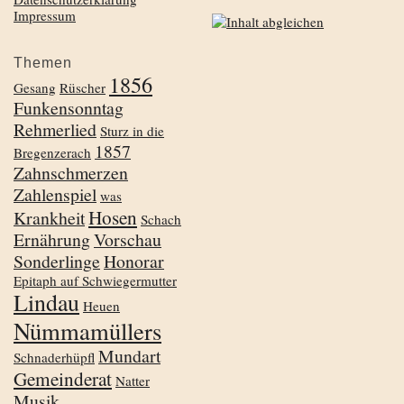
Impressum
Themen
1856
Gesang
Rüscher
Funkensonntag
Rehmerlied
Sturz in die
1857
Bregenzerach
Zahnschmerzen
Zahlenspiel
was
Hosen
Krankheit
Schach
Ernährung
Vorschau
Sonderlinge
Honorar
Epitaph auf Schwiegermutter
Lindau
Heuen
Nümmamüllers
Mundart
Schnaderhüpfl
Gemeinderat
Natter
Musik