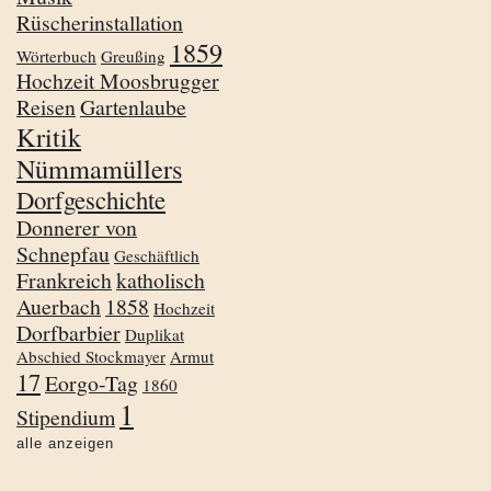
Rüscherinstallation
1859
Wörterbuch
Greußing
Hochzeit Moosbrugger
Reisen
Gartenlaube
Kritik
Nümmamüllers
Dorfgeschichte
Donnerer von
Schnepfau
Geschäftlich
Frankreich
katholisch
Auerbach
1858
Hochzeit
Dorfbarbier
Duplikat
Abschied Stockmayer
Armut
17
Eorgo-Tag
1860
1
Stipendium
alle anzeigen