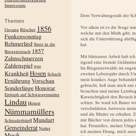
Impressum
Dem Verwaltungsrath der Schi
Themen
1856
Vor allem ist es die Sorge 
Gesang
Rüscher
welche mir den Muth gibt, m
Funkensonntag
sich die Unterstützung dürfti
Rehmerlied
Sturz in die
hat.
1857
Bregenzerach
Mit blutsaurer Arbeit hab ich
Zahnschmerzen
irgend eine fremde Geldunter
Zahlenspiel
was
Im Bregenzerwalde im engst
Hosen
Krankheit
zweiten Lebensjahr durch Ung
Schach
mein krankes Auge behandel
Ernährung
Vorschau
gebracht, ließ man mich nur
Sonderlinge
Honorar
besuchen und meine Lernbegi
Epitaph auf Schwiegermutter
Kurzsichtigkeit den Besuch
Lindau
schien. So ward ich Bauer wi
Heuen
verschuldeten Anwesen mein
Nümmamüllers
und die Mutter zu erhalten. 
Mundart
mir Bücher von denen jedes 
Schnaderhüpfl
hat. Freundlos, meiner Umge
Gemeinderat
Natter
ich meinen Drang, mich auszu
Musik