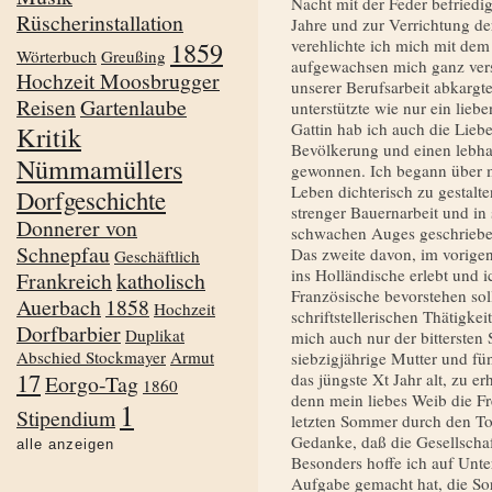
Nacht mit der Feder befriedi
Rüscherinstallation
Jahre und zur Verrichtung de
1859
verehlichte ich mich mit de
Wörterbuch
Greußing
aufgewachsen mich ganz vers
Hochzeit Moosbrugger
unserer Berufsarbeit abkargt
Reisen
Gartenlaube
unterstützte wie nur ein lie
Gattin hab ich auch die Lieb
Kritik
Bevölkerung und einen lebha
Nümmamüllers
gewonnen. Ich begann über m
Leben dichterisch zu gestalt
Dorfgeschichte
strenger Bauernarbeit und in
Donnerer von
schwachen Auges geschrieben 
Schnepfau
Das zweite davon, im vorigen
Geschäftlich
ins Holländische erlebt und i
Frankreich
katholisch
Französische bevorstehen sol
Auerbach
1858
Hochzeit
schriftstellerischen Thätigkei
Dorfbarbier
Duplikat
mich auch nur der bittersten
Abschied Stockmayer
Armut
siebzigjährige Mutter und fün
17
das jüngste Xt Jahr alt, zu er
Eorgo-Tag
1860
denn mein liebes Weib die Fr
1
Stipendium
letzten Sommer durch den Tod
Gedanke, daß die Gesellschaf
alle anzeigen
Besonders hoffe ich auf Unter
Aufgabe gemacht hat, die Sor