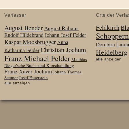
Verfasser
Orte der Verfa
August Bender
Feldkirch
Bl
August Rahaus
Schoppern
Rudolf Hildebrand
Johann Josef Felder
Kaspar Moosbrugger
Anna
Lind
Dornbirn
Christian Jochum
Katharina Felder
Heidelberg
Franz Michael Felder
Matthias
alle anzeigen
Rieger'sche Buch- und Kunsthandlung
Franz Xaver Jochum
Johann Thomas
Stettner
Josef Feuerstein
alle anzeigen