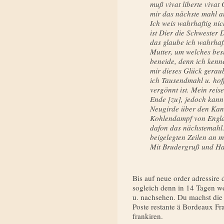
muß vivat liberte vivat
mir das nächste mahl a
Ich weis wahrhaftig nic
ist Dier die Schwester D
das glaube ich wahrhaf
Mutter, um welches bes
beneide, denn ich kenne
mir dieses Glück geraub
ich Tau­sendmahl u. ho
vergönnt ist. Mein reis
Ende [zu], jedoch kann 
Neugirde über den Kana
Kohlendampf von Engla
dafon das nächstemahl. 
beigelegten Zeilen an m
Mit Brudergruß und H
Bis auf neue order adressire d
sogleich denn in 14 Tagen we
u. nachsehen. Du machst die
Poste restante ä Bordeaux Fr
frankiren.