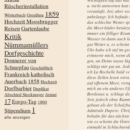
Wichtigkeit auf das näc
Rüscherinstallation
u. nicht antwor­ten hatt
veranlaßt. Jetz aber w
1859
Wörterbuch
Greußing
anbelangt: Ich befinde 
Hochzeit Moosbrugger
das schlechte Wetter spi
Reisen
Gartenlaube
die Meer-bäder benützen
immer ein fölliger Kru
Kritik
Wasser ist dann auch ka
Nümmamüllers
gut Wetter u. es schei
Uhr habe ich tief im g
Dorfgeschichte
erinnerte mich, wenn d
Donnerer von
gen, an Deine nasse lä
Schnepfau
schlägt mir gut an. Je
Geschäftlich
ich La Rochelle bald v
Frankreich
katholisch
diese Zeilen lesen wirs
Auerbach
1858
Hochzeit
auf offenem Meer, vort
Dorfbarbier
mich an ein anderes Ufe
Duplikat
Bordeaux u. schlage d
Abschied Stockmayer
Armut
Seie jedoch ohne Kummer
17
Eorgo-Tag
1860
gebaut als der Schalzb
1
Stipendium
Admirale Dupere. Übrig
behalte für das nächste 
alle anzeigen
wie es scheint die Öst
einmahl in Schlachtord