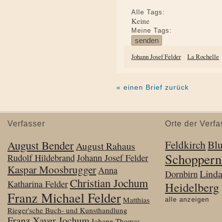
Alle Tags:
Keine
Meine Tags:
Johann Josef Felder
La Rochelle
« einen Brief zurück
Verfasser
Orte der Verfa
August Bender
Feldkirch
Bl
August Rahaus
Schoppern
Rudolf Hildebrand
Johann Josef Felder
Kaspar Moosbrugger
Anna
Lind
Dornbirn
Christian Jochum
Katharina Felder
Heidelberg
Franz Michael Felder
Matthias
alle anzeigen
Rieger'sche Buch- und Kunsthandlung
Franz Xaver Jochum
Johann Thomas