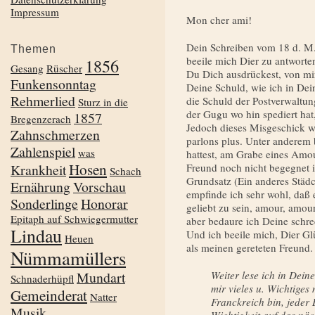
Impressum
Mon cher ami!
Dein Schreiben vom 18 d. M. 
Themen
beeile mich Dier zu antworte
1856
Gesang
Rüscher
Du Dich ausdrückest, von mir
Funkensonntag
Deine Schuld, wie ich in De
Rehmerlied
die Schuld der Postverwal­tu
Sturz in die
der Gugu wo hin spediert hat,
1857
Bregenzerach
Jedoch die­ses Misgeschick wi
Zahnschmerzen
par­lons plus. Unter anderem
Zahlenspiel
was
hattest, am Grabe eines Amo
Hosen
Krankheit
Freund noch nicht begegnet i
Schach
Grundsatz (Ein anderes Städ
Ernährung
Vorschau
empfinde ich sehr wohl, daß 
Sonderlinge
Honorar
geliebt zu sein, amour, amou
Epitaph auf Schwiegermutter
aber bedaure ich Deine
schre
Lindau
Und ich beeile mich, Dier 
Heuen
als mei­nen gereteten Freund.
Nümmamüllers
Mundart
Weiter lese ich in Dei
Schnaderhüpfl
mir vieles u. Wichtiges 
Gemeinderat
Natter
Franck­reich bin, jeder 
Musik