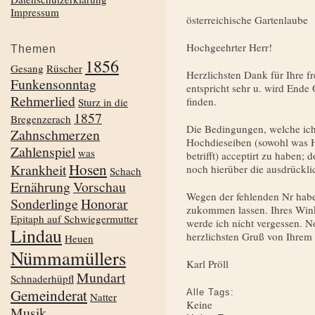
Impressum
österreichische Gartenlaube
Hochgeehrter Herr!
Themen
1856
Gesang
Rüscher
Herzlichsten Dank für Ihre f
Funkensonntag
entspricht sehr u. wird End
Rehmerlied
finden.
Sturz in die
1857
Bregenzerach
Die Bedingungen, welche ich 
Zahnschmerzen
Hochdieseiben (sowohl was H
Zahlenspiel
was
betrifft) acceptirt zu haben;
Hosen
Krankheit
noch hierüber die ausdrückli
Schach
Ernährung
Vorschau
Wegen der fehlenden Nr habe
Sonderlinge
Honorar
zukommen lassen. Ihres Wink
Epitaph auf Schwiegermutter
werde ich nicht vergessen. N
Lindau
herzlichsten Gruß von Ihrem
Heuen
Nümmamüllers
Karl Pröll
Mundart
Schnaderhüpfl
Gemeinderat
Alle Tags:
Natter
Keine
Musik