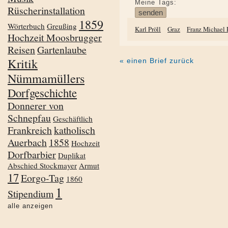
Meine Tags:
Rüscherinstallation
1859
Wörterbuch
Greußing
Karl Pröll
Graz
Franz Michael 
Hochzeit Moosbrugger
Reisen
Gartenlaube
Kritik
« einen Brief zurück
Nümmamüllers
Dorfgeschichte
Donnerer von
Schnepfau
Geschäftlich
Frankreich
katholisch
Auerbach
1858
Hochzeit
Dorfbarbier
Duplikat
Abschied Stockmayer
Armut
17
Eorgo-Tag
1860
1
Stipendium
alle anzeigen