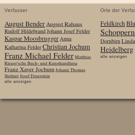
Verfasser
Orte der Verfa
August Bender
Feldkirch
Bl
August Rahaus
Schoppern
Rudolf Hildebrand
Johann Josef Felder
Kaspar Moosbrugger
Anna
Lind
Dornbirn
Christian Jochum
Katharina Felder
Heidelberg
Franz Michael Felder
Matthias
alle anzeigen
Rieger'sche Buch- und Kunsthandlung
Franz Xaver Jochum
Johann Thomas
Stettner
Josef Feuerstein
alle anzeigen