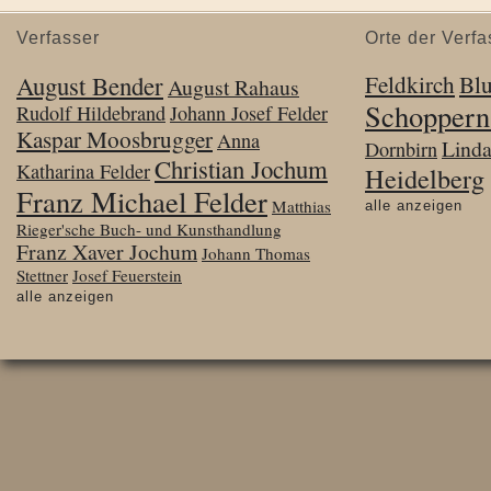
Verfasser
Orte der Verfa
August Bender
Feldkirch
Bl
August Rahaus
Schoppern
Rudolf Hildebrand
Johann Josef Felder
Kaspar Moosbrugger
Anna
Lind
Dornbirn
Christian Jochum
Katharina Felder
Heidelberg
Franz Michael Felder
Matthias
alle anzeigen
Rieger'sche Buch- und Kunsthandlung
Franz Xaver Jochum
Johann Thomas
Stettner
Josef Feuerstein
alle anzeigen