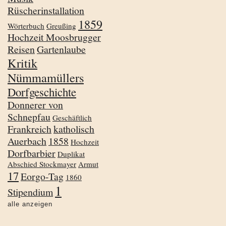
Rüscherinstallation
1859
Wörterbuch
Greußing
Hochzeit Moosbrugger
Reisen
Gartenlaube
Kritik
Nümmamüllers
Dorfgeschichte
Donnerer von
Schnepfau
Geschäftlich
Frankreich
katholisch
Auerbach
1858
Hochzeit
Dorfbarbier
Duplikat
Abschied Stockmayer
Armut
17
Eorgo-Tag
1860
1
Stipendium
alle anzeigen