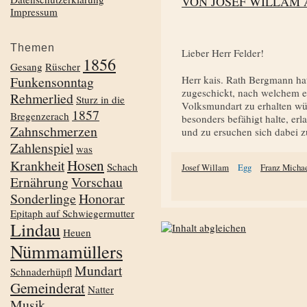
VON JOSEF WILLAM 
Impressum
Themen
Lieber Herr Felder!
1856
Gesang
Rüscher
Funkensonntag
Herr kais. Rath Bergmann ha
zugeschickt, nach welchem e
Rehmerlied
Sturz in die
Volksmundart zu erhalten wü
1857
Bregenzerach
besonders befähigt halte, erl
Zahnschmerzen
und zu ersuchen sich dabei z
Zahlenspiel
was
Hosen
Krankheit
Schach
Josef Willam
Egg
Franz Michae
Ernährung
Vorschau
Sonderlinge
Honorar
Epitaph auf Schwiegermutter
Lindau
Heuen
Nümmamüllers
Mundart
Schnaderhüpfl
Gemeinderat
Natter
Musik