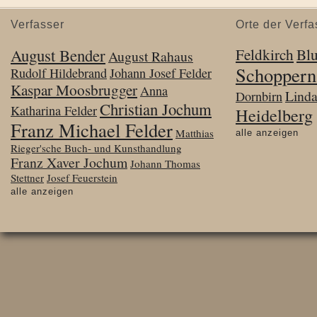
Verfasser
Orte der Verfa
August Bender
Feldkirch
Bl
August Rahaus
Schoppern
Rudolf Hildebrand
Johann Josef Felder
Kaspar Moosbrugger
Anna
Lind
Dornbirn
Christian Jochum
Katharina Felder
Heidelberg
Franz Michael Felder
Matthias
alle anzeigen
Rieger'sche Buch- und Kunsthandlung
Franz Xaver Jochum
Johann Thomas
Stettner
Josef Feuerstein
alle anzeigen