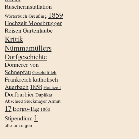
Rüscherinstallation
1859
Wörterbuch
Greußing
Hochzeit Moosbrugger
Reisen
Gartenlaube
Kritik
Nümmamüllers
Dorfgeschichte
Donnerer von
Schnepfau
Geschäftlich
Frankreich
katholisch
Auerbach
1858
Hochzeit
Dorfbarbier
Duplikat
Abschied Stockmayer
Armut
17
Eorgo-Tag
1860
1
Stipendium
alle anzeigen