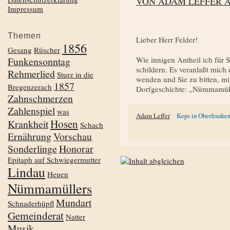
VON ADAM LEFFER 
Impressum
Themen
Lieber Herr Felder!
1856
Gesang
Rüscher
Funkensonntag
Wie innigen Antheil ich für Si
schildern. Es veranlaßt mich 
Rehmerlied
Sturz in die
wenden und Sie zu bitten, m
1857
Bregenzerach
Dorfgeschichte: „Nümmamüll
Zahnschmerzen
Zahlenspiel
was
Adam Leffer
Keps in Oberfranke
Hosen
Krankheit
Schach
Ernährung
Vorschau
Sonderlinge
Honorar
Epitaph auf Schwiegermutter
Lindau
Heuen
Nümmamüllers
Mundart
Schnaderhüpfl
Gemeinderat
Natter
Musik