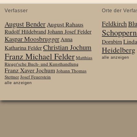
Verfasser
Orte der Verfa
August Bender
Feldkirch
Bl
August Rahaus
Schoppern
Rudolf Hildebrand
Johann Josef Felder
Kaspar Moosbrugger
Anna
Lind
Dornbirn
Christian Jochum
Katharina Felder
Heidelberg
Franz Michael Felder
Matthias
alle anzeigen
Rieger'sche Buch- und Kunsthandlung
Franz Xaver Jochum
Johann Thomas
Stettner
Josef Feuerstein
alle anzeigen