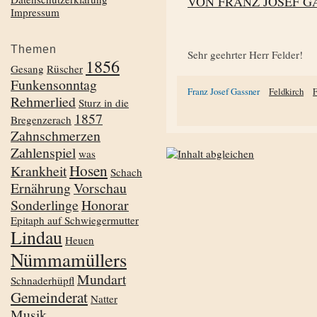
VON FRANZ JOSEF G
Impressum
Themen
Sehr geehrter Herr Felder!
1856
Gesang
Rüscher
Funkensonntag
Franz Josef Gassner
Feldkirch
F
Rehmerlied
Sturz in die
1857
Bregenzerach
Zahnschmerzen
Zahlenspiel
was
Hosen
Krankheit
Schach
Ernährung
Vorschau
Sonderlinge
Honorar
Epitaph auf Schwiegermutter
Lindau
Heuen
Nümmamüllers
Mundart
Schnaderhüpfl
Gemeinderat
Natter
Musik