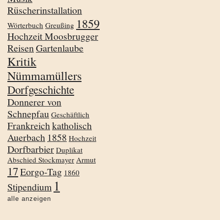
Rüscherinstallation
1859
Wörterbuch
Greußing
Hochzeit Moosbrugger
Reisen
Gartenlaube
Kritik
Nümmamüllers
Dorfgeschichte
Donnerer von
Schnepfau
Geschäftlich
Frankreich
katholisch
Auerbach
1858
Hochzeit
Dorfbarbier
Duplikat
Abschied Stockmayer
Armut
17
Eorgo-Tag
1860
1
Stipendium
alle anzeigen