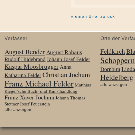
« einen Brief zurück
Verfasser
Orte der Verfa
August Bender
Feldkirch
Bl
August Rahaus
Schoppern
Rudolf Hildebrand
Johann Josef Felder
Kaspar Moosbrugger
Anna
Lind
Dornbirn
Christian Jochum
Katharina Felder
Heidelberg
Franz Michael Felder
Matthias
alle anzeigen
Rieger'sche Buch- und Kunsthandlung
Franz Xaver Jochum
Johann Thomas
Stettner
Josef Feuerstein
alle anzeigen