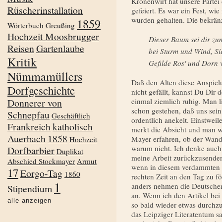
Kronenwirt hat unsere Partei
Rüscherinstallation
gefeiert. Es war ein Fest, w
wurden gehalten. Die bekränz
1859
Wörterbuch
Greußing
Hochzeit Moosbrugger
Dieser Baum sei dir zu
Reisen
Gartenlaube
bei Sturm und Wind, Si
Kritik
Gefilde Ros' und Dorn 
Nümmamüllers
Daß den Alten diese Anspiel
Dorfgeschichte
nicht gefällt, kannst Du Dir d
Donnerer von
einmal ziemlich ruhig. Man l
schon gestehen, daß uns sei
Schnepfau
Geschäftlich
ordentlich anekelt. Einst­we
Frankreich
katholisch
merkt die Absicht und man w
Auerbach
1858
Mayer erfahren, ob der Wand
Hochzeit
warum nicht. Ich denke auch 
Dorfbarbier
Duplikat
meine Arbeit zurückzusenden
Abschied Stockmayer
Armut
wenn in diesem verdammten D
17
Eorgo-Tag
1860
rechten Zeit an den Tag zu f
1
anders nehmen die Deut­schen
Stipendium
an. Wenn ich den Artikel bei
alle anzeigen
so bald wieder etwas durchz
das Leipziger Literatentum sa