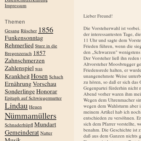
Impressum
Lieber Freund!
Themen
1856
Die Vorsteherwahl ist vorbei.
Gesang
Rüscher
der interessantesten Tage, di
Funkensonntag
11 Uhr und sagte dem Vorste
Rehmerlied
Sturz in die
Frieden führen, wenn die sie
1857
den „Schwarzen" wenigstens 
Bregenzerach
Der Vorsteher ließ ihn rede
Zahnschmerzen
Altvorsteher Moosbrugger ge
Zahlenspiel
was
Friedensrede halten, er wurde
Hosen
Krankheit
unangenehmste Weise unterb
Schach
zu hören, so daß er sich das 
Ernährung
Vorschau
Gegenpartei fürderhin nicht 
Sonderlinge
Honorar
Abend vorher waren ihm me
Epitaph auf Schwiegermutter
Wegen dem Uhrenmacher sind
Lindau
wegen dem Wahlsturm aber i
Heuen
meinem Artikel hab ich noch 
Nümmamüllers
entschieden zu versöhnen. Er
Mundart
sich dem Pfarrer vorstellte, 
Schnaderhüpfl
benahm. Die Geschichte ist zu
Gemeinderat
Natter
daß aus dem Ganzen nichts 
Musik