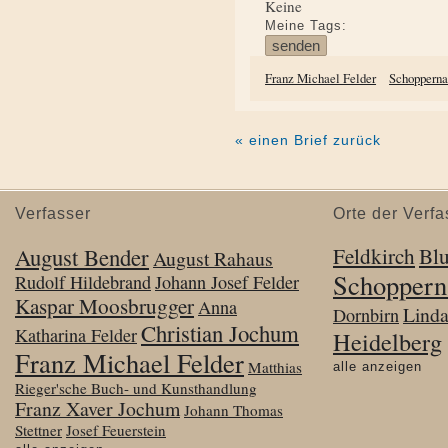
Keine
Meine Tags:
Franz Michael Felder
Schoppern
« einen Brief zurück
Verfasser
Orte der Verfa
August Bender
Feldkirch
Bl
August Rahaus
Schoppern
Rudolf Hildebrand
Johann Josef Felder
Kaspar Moosbrugger
Anna
Lind
Dornbirn
Christian Jochum
Katharina Felder
Heidelberg
Franz Michael Felder
Matthias
alle anzeigen
Rieger'sche Buch- und Kunsthandlung
Franz Xaver Jochum
Johann Thomas
Stettner
Josef Feuerstein