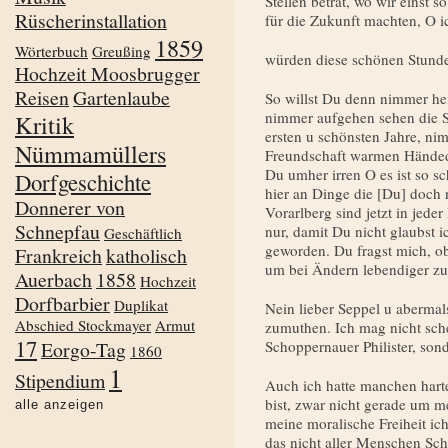
Stellen betrat, wo wir einst 
Rüscherinstallation
für die Zukunft machten, O ic
1859
Wörterbuch
Greußing
würden diese schönen Stunde
Hochzeit Moosbrugger
Reisen
Gartenlaube
So willst Du denn nimmer he
nimmer aufgehen sehen die 
Kritik
ersten u schönsten Jahre, ni
Nümmamüllers
Freundschaft warmen Händed
Du umher irren O es ist so s
Dorfgeschichte
hier an Dinge die [Du] doch 
Donnerer von
Vorarlberg sind jetzt in jeder
Schnepfau
nur, damit Du nicht glaubst i
Geschäftlich
geworden. Du fragst mich, ob
Frankreich
katholisch
um bei Ändern lebendiger zu
Auerbach
1858
Hochzeit
Dorfbarbier
Duplikat
Nein lieber Seppel u aberma
Abschied Stockmayer
Armut
zumuthen. Ich mag nicht schei
17
Eorgo-Tag
Schoppernauer Philister, sond
1860
1
Stipendium
Auch ich hatte manchen hart
bist, zwar nicht gerade um 
alle anzeigen
meine moralische Freiheit ich
das nicht aller Menschen Sc