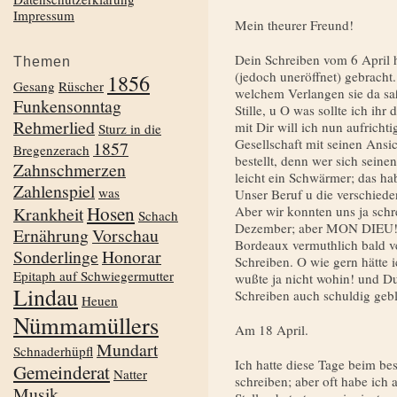
Impressum
Mein theurer Freund!
Dein Schreiben vom 6 April 
Themen
(jedoch uneröffnet) gebracht.
1856
Gesang
Rüscher
welchem Verlangen sie da saß 
Funkensonntag
Stille, u O was sollte ich ih
Rehmerlied
mit Dir will ich nun aufricht
Sturz in die
Gesellschaft mit seinen Ansich
1857
Bregenzerach
bestellt, denn wer sich seine
Zahnschmerzen
leicht ein Schwärmer; das ha
Zahlenspiel
was
Unser Beruf u die verschiede
Hosen
Krankheit
Aber wir konnten uns ja schr
Schach
Dezember; aber MON DIEU! d
Ernährung
Vorschau
Bordeaux vermuthlich bald ver
Sonderlinge
Honorar
Schreiben. O wie gern hätte i
Epitaph auf Schwiegermutter
wußte ja nicht wohin! und Du 
Lindau
Schreiben auch schuldig gebl
Heuen
Nümmamüllers
Am 18 April.
Mundart
Schnaderhüpfl
Ich hatte diese Tage beim bes
Gemeinderat
Natter
schreiben; aber oft habe ich 
Musik