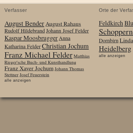
Verfasser
Orte der Verfa
August Bender
Feldkirch
Bl
August Rahaus
Schoppern
Rudolf Hildebrand
Johann Josef Felder
Kaspar Moosbrugger
Anna
Lind
Dornbirn
Christian Jochum
Katharina Felder
Heidelberg
Franz Michael Felder
Matthias
alle anzeigen
Rieger'sche Buch- und Kunsthandlung
Franz Xaver Jochum
Johann Thomas
Stettner
Josef Feuerstein
alle anzeigen