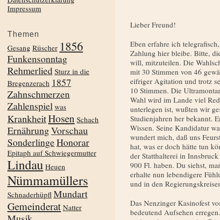
Impressum
Lieber Freund!
Themen
1856
Eben erfahre ich telegrafisch,
Gesang
Rüscher
Zahlung hier bleibe. Bitte, 
Funkensonntag
will, mitzuteilen. Die Wahlsc
Rehmerlied
Sturz in die
mit 30 Stimmen von 46 gewähl
1857
eifriger Agitation und trotz
Bregenzerach
10 Stimmen. Die Ultramontan
Zahnschmerzen
Wahl wird im Lande viel Red
Zahlenspiel
was
unterlegen ist, wußten wir ge
Hosen
Krankheit
Studienjahren her bekannt. E
Schach
Wissen. Seine Kandidatur wa
Ernährung
Vorschau
wundert mich, daß uns Feurs
Sonderlinge
Honorar
hat, was er doch hätte tun kö
Epitaph auf Schwiegermutter
der Statthalterei in Inns­bruc
Lindau
900 Fl. haben. Du siehst, ma
Heuen
erhalte nun lebendigere Füh
Nümmamüllers
und in den Regierungskreise
Mundart
Schnaderhüpfl
Das Nenzinger Kasinofest vo
Gemeinderat
Natter
bedeutend Aufsehen erregen. 
Musik