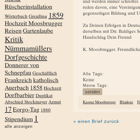
und werden immer schroffer. 
Rüscherinstallation
reden davon, eine Vereinigun
1859
gegenseitigen Bildung und Un
Wörterbuch
Greußing
Hochzeit Moosbrugger
Zu Deinen Erfolgen in Deutsc
Reisen
Gartenlaube
derselben mit Dir. Baldiges 
Kritik
Handschlag Dein Freund
Nümmamüllers
K. Moosbrugger. Freundliche
Dorfgeschichte
Donnerer von
Schnepfau
Geschäftlich
Alle Tags:
Frankreich
katholisch
Keine
Auerbach
1858
Meine Tags:
Hochzeit
Dorfbarbier
Duplikat
Abschied Stockmayer
Armut
Kaspar Moosbrugger
Bludenz
F
17
Eorgo-Tag
1860
1
Stipendium
« einen Brief zurück
alle anzeigen