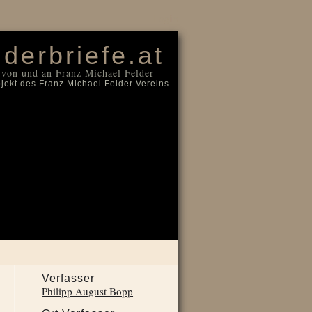
Login
lderbriefe.at
 von und an Franz Michael Felder
ojekt des Franz Michael Felder Vereins
Verfasser
Philipp August Bopp