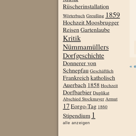
Rüscherinstallation
1859
Wörterbuch
Greußing
Hochzeit Moosbrugger
Reisen
Gartenlaube
Kritik
Nümmamüllers
Dorfgeschichte
Donnerer von
« 
Schnepfau
Geschäftlich
Frankreich
katholisch
Auerbach
1858
Hochzeit
Dorfbarbier
Duplikat
Abschied Stockmayer
Armut
17
Eorgo-Tag
1860
1
Stipendium
alle anzeigen