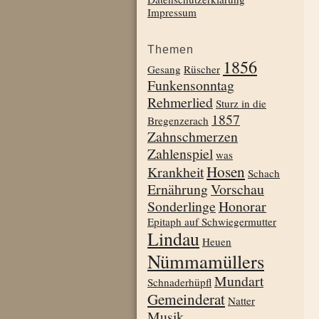
Impressum
Themen
1856
Gesang
Rüscher
Funkensonntag
Rehmerlied
Sturz in die
1857
Bregenzerach
Zahnschmerzen
Zahlenspiel
was
Hosen
Krankheit
Schach
Ernährung
Vorschau
Sonderlinge
Honorar
Epitaph auf Schwiegermutter
Lindau
Heuen
Nümmamüllers
Mundart
Schnaderhüpfl
Gemeinderat
Natter
Musik