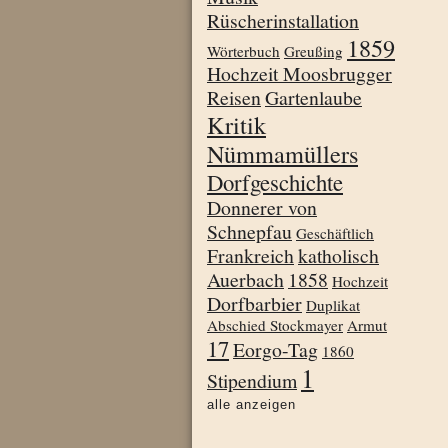
Rüscherinstallation
1859
Wörterbuch
Greußing
Hochzeit Moosbrugger
Reisen
Gartenlaube
Kritik
Nümmamüllers
Dorfgeschichte
Donnerer von
Schnepfau
Geschäftlich
Frankreich
katholisch
Auerbach
1858
Hochzeit
Dorfbarbier
Duplikat
Abschied Stockmayer
Armut
17
Eorgo-Tag
1860
1
Stipendium
alle anzeigen