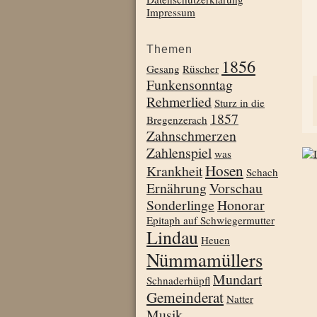
Impressum
Themen
1856
Gesang
Rüscher
Funkensonntag
Rehmerlied
Sturz in die
1857
Bregenzerach
Zahnschmerzen
Zahlenspiel
was
Hosen
Krankheit
Schach
Ernährung
Vorschau
Sonderlinge
Honorar
Epitaph auf Schwiegermutter
Lindau
Heuen
Nümmamüllers
Mundart
Schnaderhüpfl
Gemeinderat
Natter
Musik