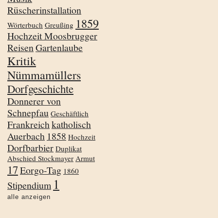
Rüscherinstallation
1859
Wörterbuch
Greußing
Hochzeit Moosbrugger
Reisen
Gartenlaube
Kritik
Nümmamüllers
Dorfgeschichte
Donnerer von
Schnepfau
Geschäftlich
Frankreich
katholisch
Auerbach
1858
Hochzeit
Dorfbarbier
Duplikat
Abschied Stockmayer
Armut
17
Eorgo-Tag
1860
1
Stipendium
alle anzeigen