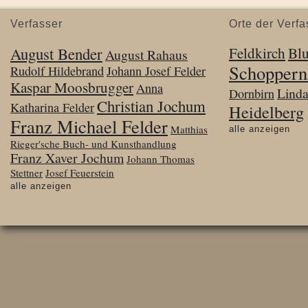
Verfasser
Orte der Verfa
August Bender
Feldkirch
Bl
August Rahaus
Schoppern
Rudolf Hildebrand
Johann Josef Felder
Kaspar Moosbrugger
Anna
Lind
Dornbirn
Christian Jochum
Katharina Felder
Heidelberg
Franz Michael Felder
Matthias
alle anzeigen
Rieger'sche Buch- und Kunsthandlung
Franz Xaver Jochum
Johann Thomas
Stettner
Josef Feuerstein
alle anzeigen