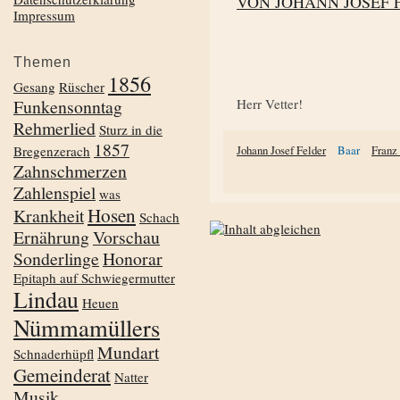
VON JOHANN JOSEF 
Impressum
Themen
1856
Gesang
Rüscher
Funkensonntag
Herr Vetter!
Rehmerlied
Sturz in die
1857
Bregenzerach
Johann Josef Felder
Baar
Franz
Zahnschmerzen
Zahlenspiel
was
Hosen
Krankheit
Schach
Ernährung
Vorschau
Sonderlinge
Honorar
Epitaph auf Schwiegermutter
Lindau
Heuen
Nümmamüllers
Mundart
Schnaderhüpfl
Gemeinderat
Natter
Musik