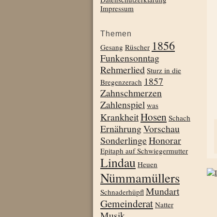
Impressum
Themen
1856
Gesang
Rüscher
Funkensonntag
Rehmerlied
Sturz in die
1857
Bregenzerach
Zahnschmerzen
Zahlenspiel
was
Hosen
Krankheit
Schach
Ernährung
Vorschau
Sonderlinge
Honorar
Epitaph auf Schwiegermutter
Lindau
Heuen
Nümmamüllers
Mundart
Schnaderhüpfl
Gemeinderat
Natter
Musik