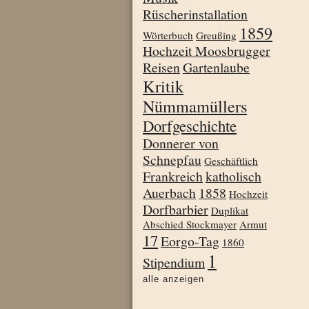
Rüscherinstallation
1859
Wörterbuch
Greußing
Hochzeit Moosbrugger
Reisen
Gartenlaube
Kritik
Nümmamüllers
Dorfgeschichte
Donnerer von
Schnepfau
Geschäftlich
Frankreich
katholisch
Auerbach
1858
Hochzeit
Dorfbarbier
Duplikat
Abschied Stockmayer
Armut
17
Eorgo-Tag
1860
1
Stipendium
alle anzeigen