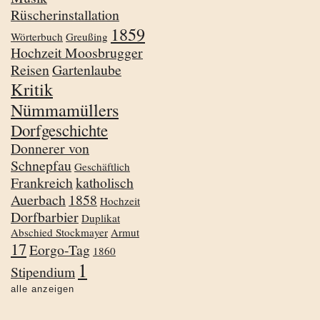
Rüscherinstallation
1859
Wörterbuch
Greußing
Hochzeit Moosbrugger
Reisen
Gartenlaube
Kritik
Nümmamüllers
Dorfgeschichte
Donnerer von
Schnepfau
Geschäftlich
Frankreich
katholisch
Auerbach
1858
Hochzeit
Dorfbarbier
Duplikat
Abschied Stockmayer
Armut
17
Eorgo-Tag
1860
1
Stipendium
alle anzeigen