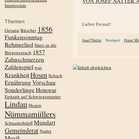
VON JOSEF NATTER 
Impressum
Themen
Lieber Freund!
1856
Gesang
Rüscher
Funkensonntag
Josef Natter
Neuägeri
Franz Mi
Rehmerlied
Sturz in die
1857
Bregenzerach
Zahnschmerzen
Zahlenspiel
was
Hosen
Krankheit
Schach
Ernährung
Vorschau
Sonderlinge
Honorar
Epitaph auf Schwiegermutter
Lindau
Heuen
Nümmamüllers
Mundart
Schnaderhüpfl
Gemeinderat
Natter
Musik