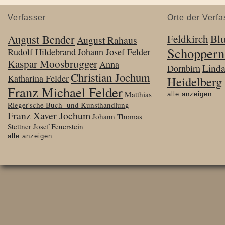
Verfasser
Orte der Verfa
August Bender
Feldkirch
Bl
August Rahaus
Schoppern
Rudolf Hildebrand
Johann Josef Felder
Kaspar Moosbrugger
Anna
Lind
Dornbirn
Christian Jochum
Katharina Felder
Heidelberg
Franz Michael Felder
Matthias
alle anzeigen
Rieger'sche Buch- und Kunsthandlung
Franz Xaver Jochum
Johann Thomas
Stettner
Josef Feuerstein
alle anzeigen