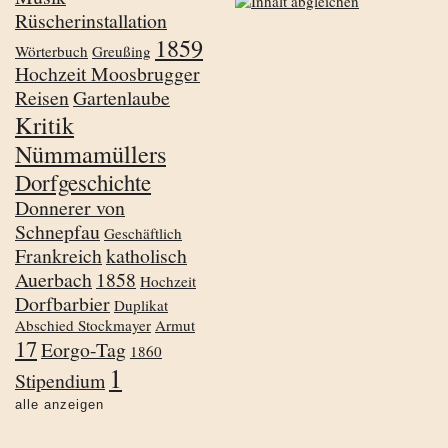
Rüscherinstallation
1859
Wörterbuch
Greußing
Hochzeit Moosbrugger
Reisen
Gartenlaube
Kritik
Nümmamüllers
Dorfgeschichte
Donnerer von
Schnepfau
Geschäftlich
Frankreich
katholisch
Auerbach
1858
Hochzeit
Dorfbarbier
Duplikat
Abschied Stockmayer
Armut
17
Eorgo-Tag
1860
1
Stipendium
alle anzeigen