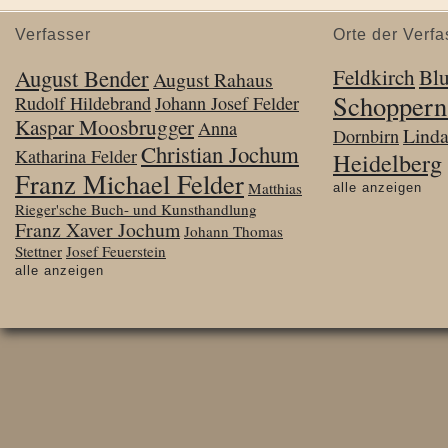
Verfasser
Orte der Verfa
August Bender
Feldkirch
Bl
August Rahaus
Schoppern
Rudolf Hildebrand
Johann Josef Felder
Kaspar Moosbrugger
Anna
Lind
Dornbirn
Christian Jochum
Katharina Felder
Heidelberg
Franz Michael Felder
Matthias
alle anzeigen
Rieger'sche Buch- und Kunsthandlung
Franz Xaver Jochum
Johann Thomas
Stettner
Josef Feuerstein
alle anzeigen