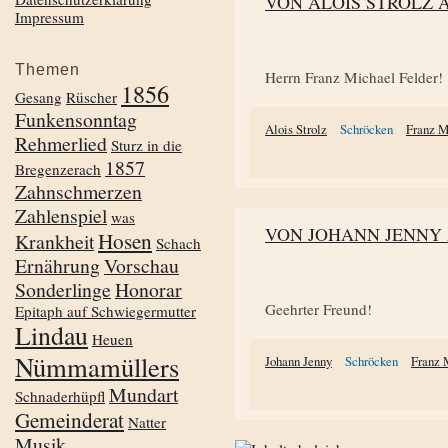
VON ALOIS STROLZ 
Impressum
Themen
Herrn Franz Michael Felder!
1856
Gesang
Rüscher
Funkensonntag
Alois Strolz
Schröcken
Franz M
Rehmerlied
Sturz in die
1857
Bregenzerach
Zahnschmerzen
Zahlenspiel
was
VON JOHANN JENNY
Hosen
Krankheit
Schach
Ernährung
Vorschau
Sonderlinge
Honorar
Geehrter Freund!
Epitaph auf Schwiegermutter
Lindau
Heuen
Nümmamüllers
Johann Jenny
Schröcken
Franz 
Mundart
Schnaderhüpfl
Gemeinderat
Natter
Musik