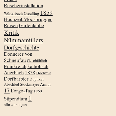
Rüscherinstallation
1859
Wörterbuch
Greußing
Hochzeit Moosbrugger
Reisen
Gartenlaube
Kritik
Nümmamüllers
Dorfgeschichte
Donnerer von
Schnepfau
Geschäftlich
Frankreich
katholisch
Auerbach
1858
Hochzeit
Dorfbarbier
Duplikat
Abschied Stockmayer
Armut
17
Eorgo-Tag
1860
1
Stipendium
alle anzeigen