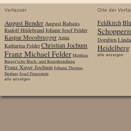
Verfasser
Orte der Verfa
August Bender
Feldkirch
Bl
August Rahaus
Schoppern
Rudolf Hildebrand
Johann Josef Felder
Kaspar Moosbrugger
Anna
Lind
Dornbirn
Christian Jochum
Katharina Felder
Heidelberg
Franz Michael Felder
Matthias
alle anzeigen
Rieger'sche Buch- und Kunsthandlung
Franz Xaver Jochum
Johann Thomas
Stettner
Josef Feuerstein
alle anzeigen