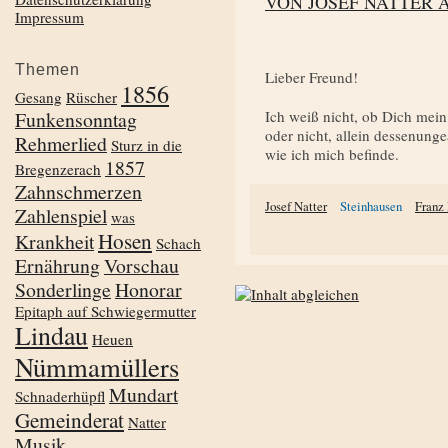
VON JOSEF NATTER 
Impressum
Themen
Lieber Freund!
1856
Gesang
Rüscher
Funkensonntag
Ich weiß nicht, ob Dich mein 
oder nicht, allein dessenung
Rehmerlied
Sturz in die
wie ich mich befinde.
1857
Bregenzerach
Zahnschmerzen
Josef Natter
Steinhausen
Franz
Zahlenspiel
was
Hosen
Krankheit
Schach
Ernährung
Vorschau
Sonderlinge
Honorar
Epitaph auf Schwiegermutter
Lindau
Heuen
Nümmamüllers
Mundart
Schnaderhüpfl
Gemeinderat
Natter
Musik