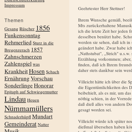
Impressum
Geehrtester Herr Stettner!
Ihrem Wunsche gemäß, beeile
Themen
Mts zurückerhaltene Manuskr
1856
Gesang
Rüscher
ich die letzte Zeit her jeden 
Funkensonntag
desselben benützt habe. Sch
Rehmerlied
werden sie sehen, daß ich in
Sturz in die
geändert habe. Zwar habe ic
1857
Bregenzerach
„Nathstubat", „Strich" u.s.w.
Zahnschmerzen
Erzählung vorkommen; aber, 
Zahlenspiel
was
finden, daß ich Ihrem freunds
Hosen
Krankheit
daher stets dankbar sein wer
Schach
Ernährung
Vorschau
Villeicht hätte ich über die 
Sonderlinge
Honorar
die Eigentümlichkeiten des Di
Epitaph auf Schwiegermutter
beibehielt, als es mir, um da
Lindau
nöthig schien, in der Vorrede
Heuen
daß dieß alles von andern Do
Nümmamüllers
gesagt wor­den sei.
Mundart
Schnaderhüpfl
Villeicht würde ich später no
Gemeinderat
Natter
dießmal übersehen haben könn
Musik