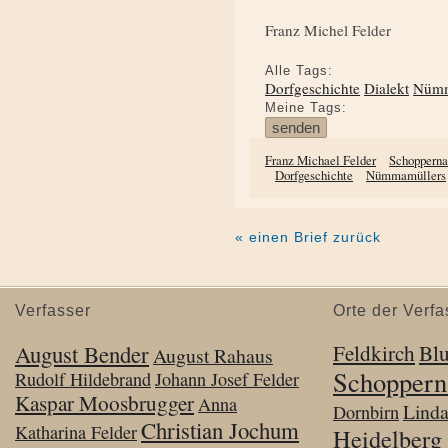
Franz Michel Felder
Alle Tags:
Dorfgeschichte
Dialekt
Nümm
Meine Tags:
Franz Michael Felder
Schoppern
Dorfgeschichte
Nümmamüllers
« einen Brief zurück
Verfasser
Orte der Verfa
August Bender
Feldkirch
Bl
August Rahaus
Schoppern
Rudolf Hildebrand
Johann Josef Felder
Kaspar Moosbrugger
Anna
Lind
Dornbirn
Christian Jochum
Katharina Felder
Heidelberg