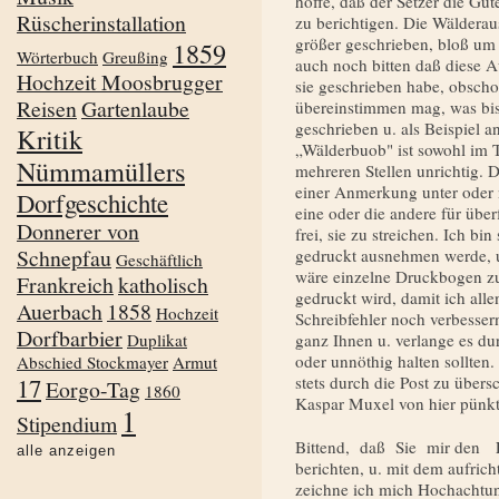
hoffe, daß der Setzer die Gü
Rüscherinstallation
zu berichtigen. Die Wälderau
größer geschrieben, bloß um 
1859
Wörterbuch
Greußing
auch noch bitten daß diese A
Hochzeit Moosbrugger
sie geschrieben habe, obsch
Reisen
Gartenlaube
übereinstimmen mag, was bis
geschrieben u. als Beispiel 
Kritik
„Wälderbuob" ist sowohl im 
Nümmamüllers
mehreren Stellen unrichtig. 
einer Anmerkung unter oder 
Dorfgeschichte
eine oder die andere für überf
Donnerer von
frei, sie zu streichen. Ich bi
Schnepfau
gedruckt ausnehmen werde, u.
Geschäftlich
wäre einzelne Druckbogen zu
Frankreich
katholisch
gedruckt wird, damit ich alle
Auerbach
1858
Hochzeit
Schreibfehler noch verbesser
Dorfbarbier
Duplikat
ganz Ihnen u. verlange es du
oder unnöthig halten sollten.
Abschied Stockmayer
Armut
17
stets durch die Post zu über
Eorgo-Tag
1860
Kaspar Muxel von hier pünkt
1
Stipendium
Bittend, daß Sie mir den 
alle anzeigen
berichten, u. mit dem aufri
zeichne ich mich Hochachtun