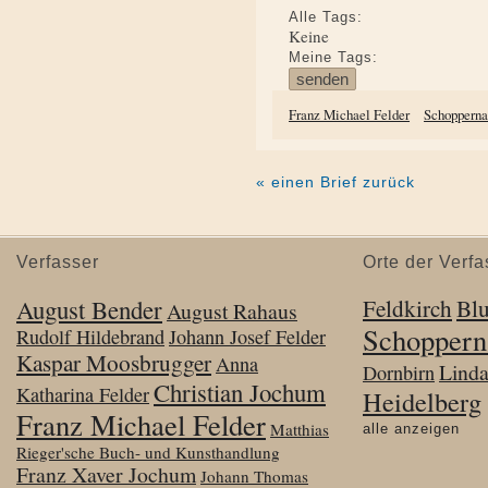
Alle Tags:
Keine
Meine Tags:
Franz Michael Felder
Schoppern
« einen Brief zurück
Verfasser
Orte der Verfa
August Bender
Feldkirch
Bl
August Rahaus
Schoppern
Rudolf Hildebrand
Johann Josef Felder
Kaspar Moosbrugger
Anna
Lind
Dornbirn
Christian Jochum
Katharina Felder
Heidelberg
Franz Michael Felder
Matthias
alle anzeigen
Rieger'sche Buch- und Kunsthandlung
Franz Xaver Jochum
Johann Thomas