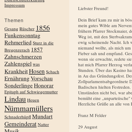
Impressum
Liebster Freund!
Dein Brief kam zu mir in bös
Themen
mein gutes Wible am Nervenf
1856
Gesang
Rüscher
frühern Pfarrer Stockmaier, 
Funkensonntag
Weg ist, mit den Sterbsakram
Rehmerlied
ewig scheinende Nacht. Ich w
Sturz in die
niemand wollte, als mich um 
1857
Bregenzerach
Fieber sah und empfand. Gest
Zahnschmerzen
wenn sie erwachte, redete sie
Zahlenspiel
was
hat mich Pfarrer Herzog verl
Hosen
Krankheit
Stunden. Über das Kasino hat
Schach
in Au das Gründungsfest. De
Ernährung
Vorschau
Zollparlamentsabgeordnete D
Sonderlinge
Honorar
Badischen hielten Festreden. 
Epitaph auf Schwiegermutter
Umständen nicht bei, war ab
Lindau
bemüht eine „unparteiische" G
Heuen
Herzliche Grüße an alle von
Nümmamüllers
Mundart
Franz M Felder
Schnaderhüpfl
Gemeinderat
Natter
29 August
Musik