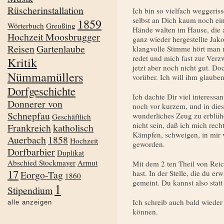
Rüscherinstallation
Ich bin so vielfach weggeriss
selbst an Dich kaum noch ei
1859
Wörterbuch
Greußing
Hände walten im Hause, die 
Hochzeit Moosbrugger
ganz wieder hergestellte Jako
Reisen
Gartenlaube
klangvolle Stimme hört man n
redet und mich fast zur Verzw
Kritik
jetzt aber noch nicht gut. D
Nümmamüllers
vorüber. Ich will ihm glaube
Dorfgeschichte
Ich dachte Dir viel interessa
Donnerer von
noch vor kurzem, und in dies
Schnepfau
wunderliches Zeug zu erblüh
Geschäftlich
nicht sein, daß ich mich rech
Frankreich
katholisch
Kämpfen, schweigen, in mir v
Auerbach
1858
Hochzeit
geworden.
Dorfbarbier
Duplikat
Abschied Stockmayer
Armut
Mit dem 2 ten Theil von Rei
17
Eorgo-Tag
hast. In der Stelle, die du er
1860
gemeint. Du kannst also statt
1
Stipendium
Ich schreib auch bald wieder
alle anzeigen
können.