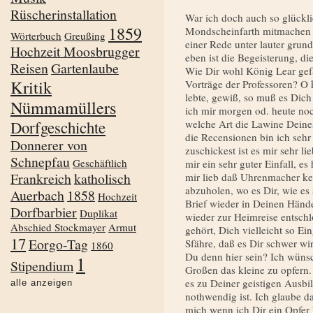
Rüscherinstallation
War ich doch auch so glückli
1859
Mondscheinfarth mitmachen z
Wörterbuch
Greußing
einer Rede unter lauter grund
Hochzeit Moosbrugger
eben ist die Begeisterung, di
Reisen
Gartenlaube
Wie Dir wohl König Lear gefäl
Kritik
Vorträge der Professoren? O 
lebte, gewiß, so muß es Dic
Nümmamüllers
ich mir morgen od. heute noc
Dorfgeschichte
welche Art die Lawine Deines
die Recensionen bin ich sehr
Donnerer von
zuschickest ist es mir sehr l
Schnepfau
Geschäftlich
mir ein sehr guter Einfall, e
Frankreich
katholisch
mir lieb daß Uhrenmacher k
abzuholen, wo es Dir, wie es 
Auerbach
1858
Hochzeit
Brief wieder in Dei­nen Hände
Dorfbarbier
Duplikat
wieder zur Heimreise entschlo
Abschied Stockmayer
Armut
gehört, Dich vielleicht so Ein
17
Eorgo-Tag
Sfähre, daß es Dir schwer w
1860
Du denn hier sein? Ich wünsc
1
Stipendium
Großen das kleine zu opfern. 
es zu Deiner geistigen Ausb
alle anzeigen
nothwendig ist. Ich glaube da
mich wenn ich Dir ein Opfer