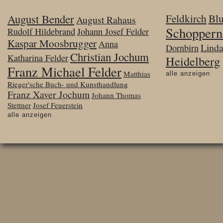
August Bender
Feldkirch
Bl
August Rahaus
Schoppern
Rudolf Hildebrand
Johann Josef Felder
Kaspar Moosbrugger
Anna
Lind
Dornbirn
Christian Jochum
Katharina Felder
Heidelberg
Franz Michael Felder
Matthias
alle anzeigen
Rieger'sche Buch- und Kunsthandlung
Franz Xaver Jochum
Johann Thomas
Stettner
Josef Feuerstein
alle anzeigen