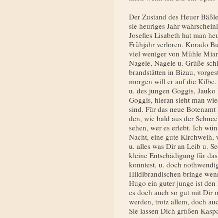
Der Zustand des Heuer Bäßle 
sie heuriges Jahr wahrscheinl
Josefies Lisabeth hat man heu
Frühjahr verloren. Korado Bub
viel weniger von Mühle Mian
Nagele, Nagele u. Grüße schic
brandstätten in Bizau, vorges
morgen will er auf die Kilbe
u. des jungen Goggis, Jauko M
Goggis, hieran sieht man wie­
sind. Für das neue Botenamt 
den, wie bald aus der Schnec
sehen, wer es erlebt. Ich wü
Nacht, eine gute Kirchweih, 
u. alles was Dir an Leib u. Se
kleine Entschädigung für das 
konntest, u. doch nothwendig
Hildibrandischen bringe wenn
Hugo ein guter junge ist den D
es doch auch so gut mit Dir
werden, trotz allem, doch auc
Sie lassen Dich grüßen Kaspa