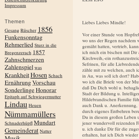
Impressum
Themen
Liebes Liebes Mindle!
1856
Gesang
Rüscher
Vor einer Stunde von Hopfre
Funkensonntag
wo uns der Regen nachdem wi
Rehmerlied
Sturz in die
gemäht hatten, vertrieb, kann 
1857
ich mich ein bischen mit Dir
Bregenzerach
Kirchweih,-ein rothanzustreic
Zahnschmerzen
Sefrinen, für alle Liebreden
Zahlenspiel
was
zähle mit zu welchen, auch 
Hosen
Krankheit
Schach
in Au, was soll ich dort? Hab
Ernährung
Vorschau
wo ich die Briefe von der Mut
daß Du Dich wohl u. behagli
Sonderlinge
Honorar
Stadt der Bildung u. Intellig
Epitaph auf Schwiegermutter
Hildebrandischen Familie füh
Lindau
Heuen
auch Dank u. Anerkennung, für
durch eigenes Entbehren bere
Nümmamüllers
Du in diesem großen Leben u.
Mundart
Schnaderhüpfl
jener wundervoll reizen­den F
u. ich danke Dir für die zuge
Gemeinderat
Natter
erhalten, hat ich Dich wiede
Musik