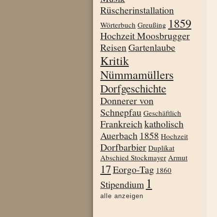
Rüscherinstallation
1859
Wörterbuch
Greußing
Hochzeit Moosbrugger
Reisen
Gartenlaube
Kritik
Nümmamüllers
Dorfgeschichte
Donnerer von
Schnepfau
Geschäftlich
Frankreich
katholisch
Auerbach
1858
Hochzeit
Dorfbarbier
Duplikat
Abschied Stockmayer
Armut
17
Eorgo-Tag
1860
1
Stipendium
alle anzeigen