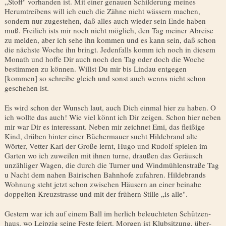
„Stoff" vorhanden ist. Mit einer genau­en Schilderung meines
Herumtreibens will ich euch die Zähne nicht wässern machen,
sondern nur zugestehen, daß alles auch wieder sein Ende haben
muß. Freilich ists mir noch nicht mög­lich, den Tag meiner Abreise
zu melden, aber ich sehe ihn kom­men und es kann sein, daß schon
die nächste Woche ihn bringt. Jedenfalls komm ich noch in diesem
Monath und hoffe Dir auch noch den Tag oder doch die Woche
bestimmen zu können. Willst Du mir bis Lindau entgegen
[kommen] so schreibe gleich und sonst auch wenns nicht schon
geschehen ist.
Es wird schon der Wunsch laut, auch Dich einmal hier zu haben. O
ich wollte das auch! Wie viel könnt ich Dir zeigen. Schon hier neben
mir war Dir es interessant. Neben mir zeichnet Emi, das fleißige
Kind, drüben hinter einer Büchermauer sucht Hildebrand alte
Wörter, Vetter Karl der Große lernt, Hugo und Rudolf spielen im
Garten wo ich zuweilen mit ihnen turne, draußen das Geräusch
unzähliger Wagen, die durch die Turner und Windmühlenstraße Tag
u Nacht dem nahen Bairischen Bahnhofe zufahren. Hildebrands
Wohnung steht jetzt schon zwi­schen Häusern an einer beinahe
doppelten Kreuzstrasse und mit der frühern Stille „is alle".
Gestern war ich auf einem Ball im herlich beleuchteten Schützen­
haus, wo Leipzig seine Feste feiert. Morgen ist Klubsitzung, über­