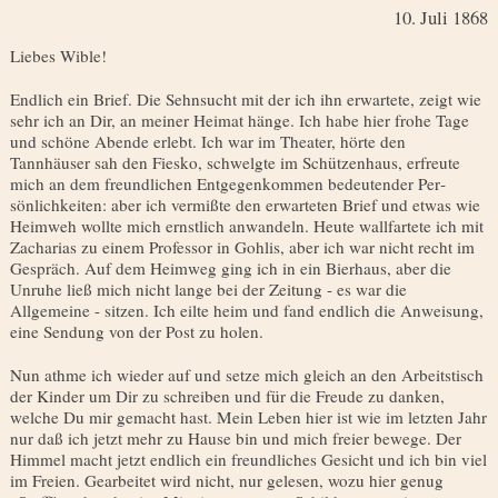
10. Juli 1868
Liebes Wible!
Endlich ein Brief. Die Sehnsucht mit der ich ihn erwartete, zeigt wie
sehr ich an Dir, an meiner Heimat hänge. Ich habe hier frohe Tage
und schöne Abende erlebt. Ich war im Theater, hörte den
Tannhäuser sah den Fiesko, schwelgte im Schützenhaus, erfreute
mich an dem freundlichen Entgegenkommen bedeutender Per­
sönlichkeiten: aber ich vermißte den erwarteten Brief und etwas wie
Heimweh wollte mich ernstlich anwandeln. Heute wallfarte­te ich mit
Zacharias zu einem Professor in Gohlis, aber ich war nicht recht im
Gespräch. Auf dem Heimweg ging ich in ein Bierhaus, aber die
Unruhe ließ mich nicht lange bei der Zeitung - es war die
Allgemeine - sitzen. Ich eilte heim und fand endlich die Anweisung,
eine Sendung von der Post zu holen.
Nun athme ich wieder auf und setze mich gleich an den Arbeitstisch
der Kinder um Dir zu schreiben und für die Freude zu danken,
welche Du mir gemacht hast. Mein Leben hier ist wie im letzten Jahr
nur daß ich jetzt mehr zu Hause bin und mich freier bewege. Der
Himmel macht jetzt endlich ein freundliches Gesicht und ich bin viel
im Freien. Gearbeitet wird nicht, nur gelesen, wozu hier genug