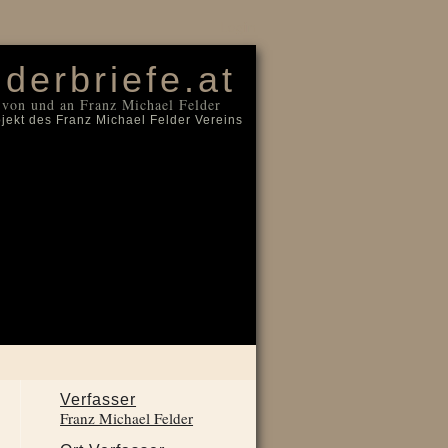
Login
lderbriefe.at
 von und an Franz Michael Felder
ojekt des Franz Michael Felder Vereins
Verfasser
Franz Michael Felder