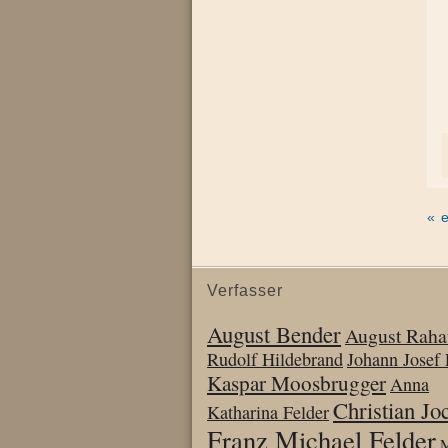
« 
Verfasser
August Bender
August Raha
Rudolf Hildebrand
Johann Josef 
Kaspar Moosbrugger
Anna
Christian J
Katharina Felder
Franz Michael Felder
M