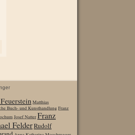
nger
 Feuerstein
Matthias
sche Buch- und Kunsthandlung
Franz
Franz
Jochum
Josef Natter
ael Felder
Rudolf
brand
Anna Katharina Moosbrugger