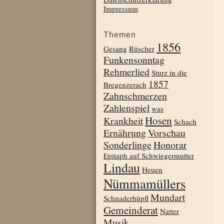
Impressum
Themen
1856
Gesang
Rüscher
Funkensonntag
Rehmerlied
Sturz in die
1857
Bregenzerach
Zahnschmerzen
Zahlenspiel
was
Hosen
Krankheit
Schach
Ernährung
Vorschau
Sonderlinge
Honorar
Epitaph auf Schwiegermutter
Lindau
Heuen
Nümmamüllers
Mundart
Schnaderhüpfl
Gemeinderat
Natter
Musik