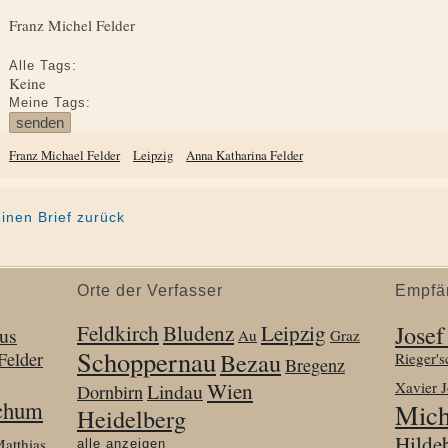
Franz Michel Felder
Alle Tags:
Keine
Meine Tags:
Franz Michael Felder
Leipzig
Anna Katharina Felder
einen Brief zurück
Orte der Verfasser
Empfä
Josef
Feldkirch
Bludenz
Leipzig
us
Au
Graz
Schoppernau
Bezau
Felder
Rieger'
Bregenz
Wien
Xavier 
Lindau
Dornbirn
ochum
Mich
Heidelberg
Hilde
atthias
alle anzeigen