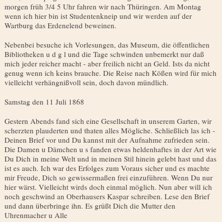
morgen früh 3/4 5 Uhr fahren wir nach Thüringen. Am Montag
wenn ich hier bin ist Studentenkneip und wir werden auf der
Wartburg das Erdenelend beweinen.
Nebenbei besuche ich Vorlesungen, das Museum, die öffentli­chen
Bibliotheken u d g l und die Tage schwinden unbemerkt nur daß
mich jeder reicher macht - aber freilich nicht an Geld. Ists da nicht
genug wenn ich keins brauche. Die Reise nach Kößen wird für mich
vielleicht verhängnißvoll sein, doch davon mündlich.
Samstag den 11 Juli 1868
Gestern Abends fand sich eine Gesellschaft in unserem Garten, wir
scherzten plauderten und thaten alles Mögliche. Schließlich las ich -
Deinen Brief vor und Du kannst mit der Aufnahme zufrieden sein.
Die Damen u Dämchen u s fanden etwas helden­haftes in der Art wie
Du Dich in meine Welt und in meinen Stil hinein gelebt hast und das
ist es auch. Ich war des Erfolges zum Voraus sicher und es machte
mir Freude, Dich so gewissermaßen frei einzuführen. Wenn Du nur
hier wärst. Vielleicht wirds doch einmal möglich. Nun aber will ich
noch geschwind an Oberhausers Kaspar schreiben. Lese den Brief
und dann über­bringe ihn. Es grüßt Dich die Mutter den
Uhrenmacher u Alle