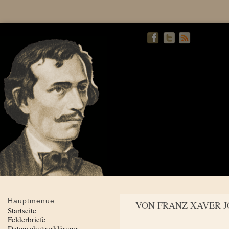
Hauptmenue
VON FRANZ XAVER 
Startseite
Felderbriefe
Datenschutzerklärung