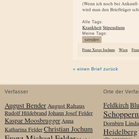
(Wenn ich noch bei Ankunft ei
wird man den Briefträger sch
Alle Tags:
Krankheit
Stipendium
Meine Tags:
Franz Xaver Jochum
Wien
Fran
« einen Brief zurück
Verfasser
Orte der Verfa
August Bender
Feldkirch
Bl
August Rahaus
Schoppern
Rudolf Hildebrand
Johann Josef Felder
Kaspar Moosbrugger
Anna
Lind
Dornbirn
Christian Jochum
Katharina Felder
Heidelberg
Franz Michael Felder