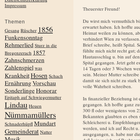
Impressum
Theuerster Freund!
Du wirst mich vermuthlich bi
Themen
erwartet haben. Ich hoffte au
1856
Gesang
Rüscher
Heimat weilen zu können, abe
Funkensonntag
verhindert Wien zu verlassen
Rehmerlied
Brief schreibe, heißt Spital.
Sturz in die
fühlte mich nicht recht gut;
1857
Bregenzerach
Hautausschlag u. bin auf den 
Zahnschmerzen
Spital gegangen. Jetzt geht es
Zahlenspiel
was
14 Tagen oder 3 Wochen weni
Hosen
Krankheit
sein. Meiner Mutter schreibe
Schach
damit sie sich nicht zu star
Ernährung
Vorschau
volle Wahrheit schreiben.
Sonderlinge
Honorar
Epitaph auf Schwiegermutter
In finanzieller Beziehung is
Lindau
gegangen. Ich hoffte ganz zu
Heuen
300 fl oder wenigstens von 2
Nümmamüllers
Bekannten glaubten es eben s
Mundart
Schleicherei u. Empfehlungen
Schnaderhüpfl
werden, und ich auf Recht u. 
Gemeinderat
Natter
ausgegangen, u. habe nur di
Musik