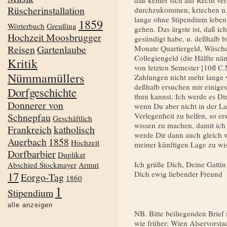
daß keiner sich auf Recht ve
Rüscherinstallation
durchzukom­men, kriechen u.
lange ohne Stipendium leben 
1859
Wörterbuch
Greußing
gehen. Das ärgste ist, daß ic
Hochzeit Moosbrugger
gesündigt habe, u. deßhalb b
Reisen
Gartenlaube
Monate Quartiergeld, Wäsche 
Collegiengeld (die Hälfte näm
Kritik
von letzten Semester [10fl C.
Nümmamüllers
Zahlungen nicht mehr lange 
deßhalb ersuchen mir einiges
Dorfgeschichte
thun kannst. Ich werde es Di
Donnerer von
wenn Du aber nicht in der Lag
Schnepfau
Verlegenheit zu helfen, so er
Geschäftlich
wissen zu machen, damit ich 
Frankreich
katholisch
werde Dir dann auch gleich w
Auerbach
1858
Hochzeit
meiner künf­tigen Lage zu w
Dorfbarbier
Duplikat
Ich grüße Dich, Deine Gattin 
Abschied Stockmayer
Armut
17
Dich ewig liebender Freund
Eorgo-Tag
1860
1
Stipendium
alle anzeigen
NB. Bitte beiliegenden Brie
wie früher: Wien Alservorsta