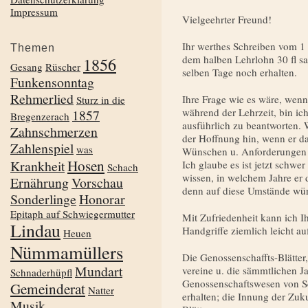
Impressum
Vielgeehrter Freund!
Ihr werthes Schreiben vom 1
Themen
dem halben Lehrlohn 30 fl sa
1856
Gesang
Rüscher
selben Tage noch erhalten.
Funkensonntag
Rehmerlied
Ihre Frage wie es wäre, wen
Sturz in die
während der Lehrzeit, bin ich
1857
Bregenzerach
ausführlich zu beantworten. 
Zahnschmerzen
der Hoffnung hin, wenn er da
Zahlenspiel
was
Wünschen u. Anforderungen 
Hosen
Krankheit
Ich glaube es ist jetzt schwe
Schach
wissen, in welchem Jahre er 
Ernährung
Vorschau
denn auf diese Umstände wü
Sonderlinge
Honorar
Epitaph auf Schwiegermutter
Mit Zufriedenheit kann ich I
Lindau
Handgriffe ziemlich leicht auf
Heuen
Nümmamüllers
Die Genossenschaffts-Blätter,
Mundart
vereine u. die sämmtlichen J
Schnaderhüpfl
Genossenschaftswesen von Sc
Gemeinderat
Natter
erhalten; die Innung der Zuk
Musik