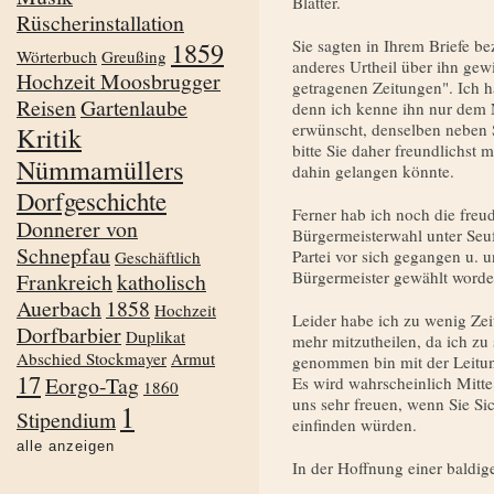
Blätter.
Rüscherinstallation
1859
Sie sagten in Ihrem Briefe be
Wörterbuch
Greußing
anderes Urtheil über ihn gew
Hochzeit Moosbrugger
getragenen Zeitungen". Ich h
Reisen
Gartenlaube
denn ich kenne ihn nur dem 
erwünscht, denselben neben 
Kritik
bitte Sie daher freundlichst 
Nümmamüllers
dahin gelangen könnte.
Dorfgeschichte
Ferner hab ich noch die freu
Donnerer von
Bürgermeisterwahl unter Seu
Schnepfau
Partei vor sich gegangen u. u
Geschäftlich
Bürgermeister gewählt worde
Frankreich
katholisch
Auerbach
1858
Hochzeit
Leider habe ich zu wenig Zei
Dorfbarbier
Duplikat
mehr mitzutheilen, da ich zu
Abschied Stockmayer
Armut
genommen bin mit der Leitung
17
Eorgo-Tag
Es wird wahrscheinlich Mitte
1860
uns sehr freuen, wenn Sie S
1
Stipendium
einfinden würden.
alle anzeigen
In der Hoffnung einer baldig