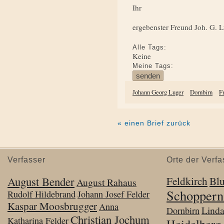
Ihr
ergebenster Freund Joh. G. 
Alle Tags:
Keine
Meine Tags:
Johann Georg Luger
Dornbirn
F
« einen Brief zurück
Verfasser
Orte der Verfa
August Bender
Feldkirch
Bl
August Rahaus
Schoppern
Rudolf Hildebrand
Johann Josef Felder
Kaspar Moosbrugger
Anna
Lind
Dornbirn
Christian Jochum
Katharina Felder
Heidelberg