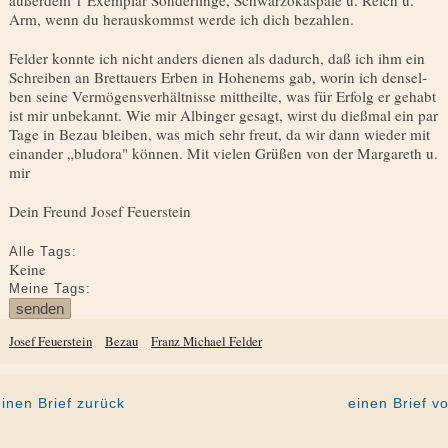
außerdem 1 Exemplar Sonderlinge, Schwarzo­kaspale u. Reich u.
Arm, wenn du herauskommst werde ich dich bezahlen.
Felder konnte ich nicht anders dienen als dadurch, daß ich ihm ein
Schreiben an Brettauers Erben in Hohenems gab, worin ich densel­
ben seine Vermögensverhältnisse mittheilte, was für Erfolg er gehabt
ist mir unbekannt. Wie mir Albinger gesagt, wirst du dießmal ein par
Tage in Bezau bleiben, was mich sehr freut, da wir dann wieder mit
einander „bludora" können. Mit vielen Grüßen von der Margareth u.
mir
Dein Freund Josef Feuerstein
Alle Tags:
Keine
Meine Tags:
Josef Feuerstein
Bezau
Franz Michael Felder
einen Brief zurück
einen Brief vo