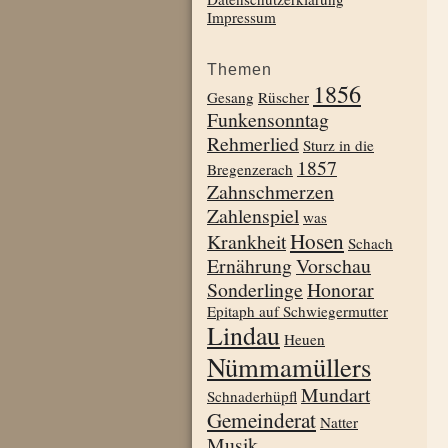
Impressum
Themen
1856
Gesang
Rüscher
Funkensonntag
Rehmerlied
Sturz in die
1857
Bregenzerach
Zahnschmerzen
Zahlenspiel
was
Hosen
Krankheit
Schach
Ernährung
Vorschau
Sonderlinge
Honorar
Epitaph auf Schwiegermutter
Lindau
Heuen
Nümmamüllers
Mundart
Schnaderhüpfl
Gemeinderat
Natter
Musik