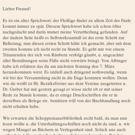
Lieber Freund!
Es ist ein altes Sprichwort: der Fleißige findet zu allem Zeit der Faule
kommt immer zu spät. Diesem Sprichwort habe ich schon öfter
nachgedacht und darin immer meine Verurtheilung gefunden. Auf
der ändern Seite heißt es Selbsterkenntniß ist der erste Schritt zur
Beßerung; nun diesen ersten Schritt hätte ich gemacht, aber mit dem
zweiten komme ich nicht recht zu Stande. Es geht mir wie einem
Träumenden der sich von Räubern verfolgt glaubt, u. ungeachtet
aller Bemühungen seine Füße nicht vorwärts bringt. Von Albinger
habe ich erfahren das du am nächsten Sonntag den 7. März
herauskommen wirst. Es istdieß auch dringend nothwen­dig, wenn
wir bei der Versammlung nicht in die Enge kommen wollen. Denn
wie du weißt ist Hr. Bezirksförster aus dem Vereine ausgetreten u.
Dr. Greber hat mir gestern gesagt er wisse nicht ob er mit seiner
Rede zu Stande komme, da er einige Druckschriften die er in
derselben als Belege etc. benützen will von der Buchhandlung noch
nicht erhalten habe.
Wir erwarten die Schoppernauerbibliothek recht bald, da man nun
lesen wollte u. die Unterhaltungsschriften noch nicht da sind, u. wir
wegen Mangel an Büchern in Verlegenheit sind. Schick uns auch