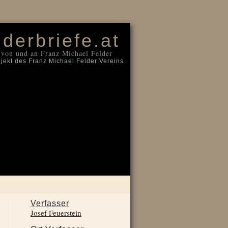
Login
lderbriefe.at
 von und an Franz Michael Felder
ojekt des Franz Michael Felder Vereins
Verfasser
Josef Feuerstein