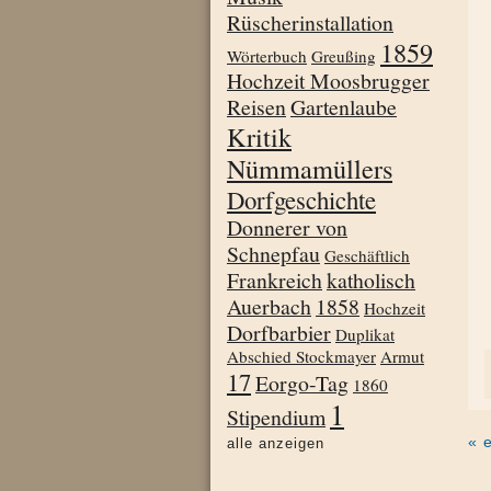
Rüscherinstallation
1859
Wörterbuch
Greußing
Hochzeit Moosbrugger
Reisen
Gartenlaube
Kritik
Nümmamüllers
Dorfgeschichte
Donnerer von
Schnepfau
Geschäftlich
Frankreich
katholisch
Auerbach
1858
Hochzeit
Dorfbarbier
Duplikat
Abschied Stockmayer
Armut
17
Eorgo-Tag
1860
1
Stipendium
« 
alle anzeigen