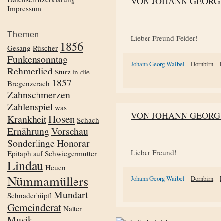
VON JOHANN GEORG
Impressum
Themen
Lieber Freund Felder!
1856
Gesang
Rüscher
Funkensonntag
Johann Georg Waibel
Dornbirn
Rehmerlied
Sturz in die
1857
Bregenzerach
Zahnschmerzen
Zahlenspiel
was
VON JOHANN GEORG
Hosen
Krankheit
Schach
Ernährung
Vorschau
Sonderlinge
Honorar
Lieber Freund!
Epitaph auf Schwiegermutter
Lindau
Heuen
Nümmamüllers
Johann Georg Waibel
Dornbirn
Mundart
Schnaderhüpfl
Gemeinderat
Natter
Musik