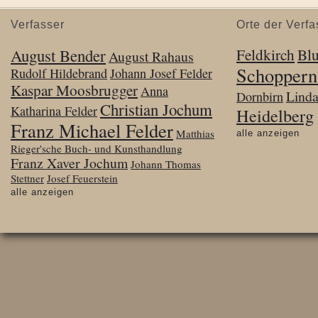
Verfasser
Orte der Verfa
August Bender
Feldkirch
Bl
August Rahaus
Schoppern
Rudolf Hildebrand
Johann Josef Felder
Kaspar Moosbrugger
Anna
Lind
Dornbirn
Christian Jochum
Katharina Felder
Heidelberg
Franz Michael Felder
Matthias
alle anzeigen
Rieger'sche Buch- und Kunsthandlung
Franz Xaver Jochum
Johann Thomas
Stettner
Josef Feuerstein
alle anzeigen