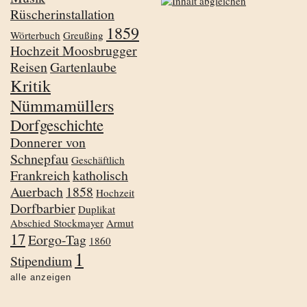
Rüscherinstallation
1859
Wörterbuch
Greußing
Hochzeit Moosbrugger
Reisen
Gartenlaube
Kritik
Nümmamüllers
Dorfgeschichte
Donnerer von
Schnepfau
Geschäftlich
Frankreich
katholisch
Auerbach
1858
Hochzeit
Dorfbarbier
Duplikat
Abschied Stockmayer
Armut
17
Eorgo-Tag
1860
1
Stipendium
alle anzeigen