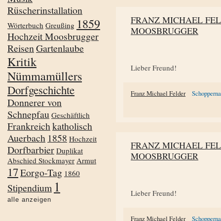
Rüscherinstallation
FRANZ MICHAEL FE
1859
Wörterbuch
Greußing
MOOSBRUGGER
Hochzeit Moosbrugger
Reisen
Gartenlaube
Kritik
Lieber Freund!
Nümmamüllers
Dorfgeschichte
Franz Michael Felder
Schoppern
Donnerer von
Schnepfau
Geschäftlich
Frankreich
katholisch
Auerbach
1858
Hochzeit
FRANZ MICHAEL FE
Dorfbarbier
Duplikat
MOOSBRUGGER
Abschied Stockmayer
Armut
17
Eorgo-Tag
1860
1
Stipendium
Lieber Freund!
alle anzeigen
Franz Michael Felder
Schoppern