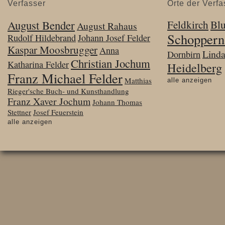
Verfasser
Orte der Verfa
August Bender
Feldkirch
Bl
August Rahaus
Schoppern
Rudolf Hildebrand
Johann Josef Felder
Kaspar Moosbrugger
Anna
Lind
Dornbirn
Christian Jochum
Katharina Felder
Heidelberg
Franz Michael Felder
Matthias
alle anzeigen
Rieger'sche Buch- und Kunsthandlung
Franz Xaver Jochum
Johann Thomas
Stettner
Josef Feuerstein
alle anzeigen