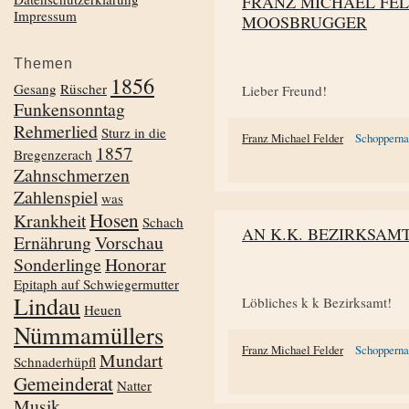
FRANZ MICHAEL FE
Impressum
MOOSBRUGGER
Themen
1856
Gesang
Rüscher
Lieber Freund!
Funkensonntag
Rehmerlied
Sturz in die
Franz Michael Felder
Schoppern
1857
Bregenzerach
Zahnschmerzen
Zahlenspiel
was
Hosen
Krankheit
Schach
AN K.K. BEZIRKSAM
Ernährung
Vorschau
Sonderlinge
Honorar
Epitaph auf Schwiegermutter
Lindau
Löbliches k k Bezirksamt!
Heuen
Nümmamüllers
Franz Michael Felder
Schoppern
Mundart
Schnaderhüpfl
Gemeinderat
Natter
Musik