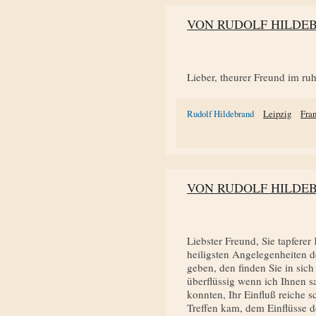
VON RUDOLF HILDE
Lieber, theurer Freund im ru
Rudolf Hildebrand
Leipzig
Fra
VON RUDOLF HILDE
Liebster Freund, Sie tapferer
heiligsten Angelegenheiten de
geben, den finden Sie in sich
überflüssig wenn ich Ihnen s
konnten, Ihr Einfluß reiche 
Treffen kam, dem Einflüsse de