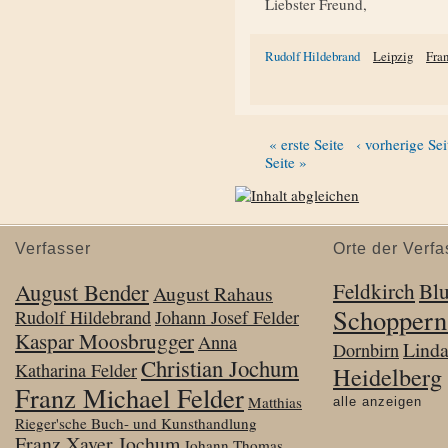
Liebster Freund,
Rudolf Hildebrand
Leipzig
Fra
« erste Seite
‹ vorherige Sei
Seite »
Verfasser
Orte der Verfa
August Bender
Feldkirch
Bl
August Rahaus
Schoppern
Rudolf Hildebrand
Johann Josef Felder
Kaspar Moosbrugger
Anna
Lind
Dornbirn
Christian Jochum
Katharina Felder
Heidelberg
Franz Michael Felder
Matthias
alle anzeigen
Rieger'sche Buch- und Kunsthandlung
Franz Xaver Jochum
Johann Thomas