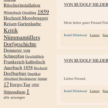
VON RUDOLF HILDE
Rüscherinstallation
1859
Wörterbuch
Greußing
Hochzeit Moosbrugger
Mein lieber guter Freund Fel
Reisen
Gartenlaube
Kritik
Rudolf Hildebrand
Leipzig
Fra
Nümmamüllers
Dorfgeschichte
Donnerer von
Schnepfau
Geschäftlich
VON RUDOLF HILDE
Frankreich
katholisch
Auerbach
1858
Hochzeit
Dorfbarbier
Duplikat
Abschied Stockmayer
Armut
Lieber Freund,
17
Eorgo-Tag
1860
1
Stipendium
Rudolf Hildebrand
Leipzig
Fra
alle anzeigen